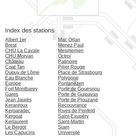
Index des stations
Albert 1er
Mac Orlan
Brest
Menez Paul
CHU La Cavale
Mesmerrien
CHU Morvan
Octroi
Château
Patinoire
Coat Tan
Pilier Rouge
Dupuy de Lôme
Place de Strasbourg
Eau Blanche
Polygone
Europe
Pontanézen
Fort Montbarey
Porte de Gouesnou
Gares
Porte de Guipavas
Jean Jaurès
Porte de Plouzané
Keranroux
Recouvrance
Kergaradec
Rives de Penfeld
Kergoat
Saint-Exupéry
Kerlaurent
Saint-Martin
Le Bergot
Siam
Les Capucins
Université