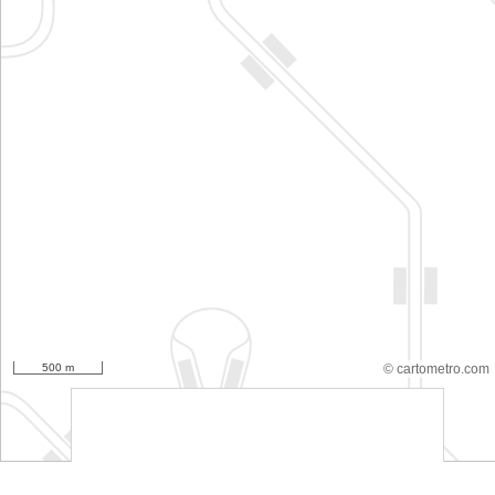
500 m
© cartometro.com
srfsdf