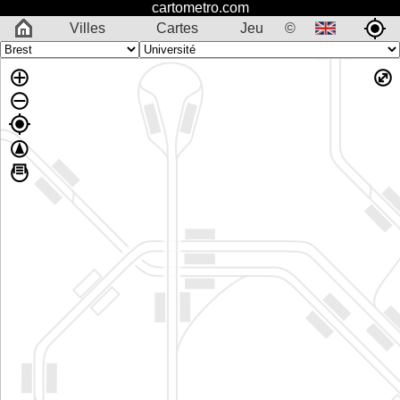
cartometro.com
Villes
Cartes
Jeu
©