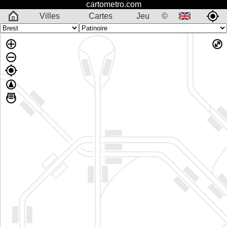
cartometro.com
Villes
Cartes
Jeu
©