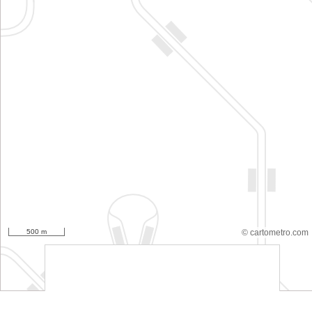
500 m
© cartometro.com
srfsdf