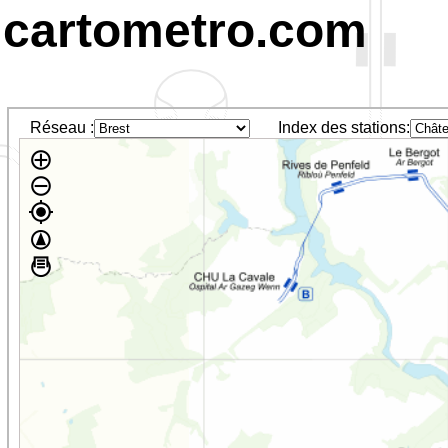
cartometro.com
Réseau :
Index des stations: