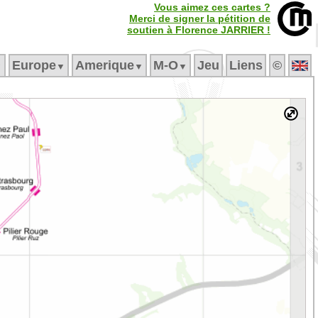
Vous aimez ces cartes ?
Merci de signer la pétition de
soutien à Florence JARRIER !
Europe
Amerique
M‑O
Jeu
Liens
©
▼
▼
▼
▼