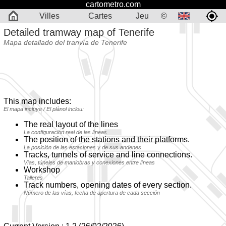
cartometro.com
Villes
Cartes
Jeu
©
Detailed tramway map of Tenerife
Mapa detallado del tranvía de Tenerife
This map includes:
El mapa incluye / El plànol inclou:
The real layout of the lines
La configuración real de las líneas
The position of the stations and their platforms.
La posición de las estaciones y de sus andenes
Tracks, tunnels of service and line connections.
Vías, túneles de maniobras y conexiones entre líneas
Workshop
Talleres
Track numbers, opening dates of every section.
Número de las vías, fecha de apertura de cada sección