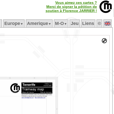
Vous aimez ces cartes ?
Merci de signer la pétition de
soutien à Florence JARRIER !
Europe
Amerique
M‑O
Jeu
Liens
©
▼
▼
▼
▼