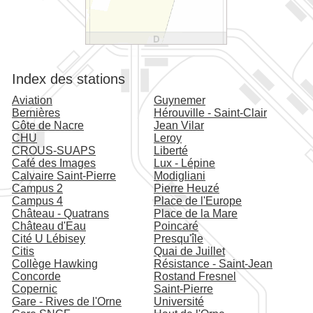
Index des stations
Aviation
Guynemer
Bernières
Hérouville - Saint-Clair
Côte de Nacre
Jean Vilar
CHU
Leroy
CROUS-SUAPS
Liberté
Café des Images
Lux - Lépine
Calvaire Saint-Pierre
Modigliani
Campus 2
Pierre Heuzé
Campus 4
Place de l'Europe
Château - Quatrans
Place de la Mare
Château d'Eau
Poincaré
Cité U Lébisey
Presqu'île
Citis
Quai de Juillet
Collège Hawking
Résistance - Saint-Jean
Concorde
Rostand Fresnel
Copernic
Saint-Pierre
Gare - Rives de l'Orne
Université