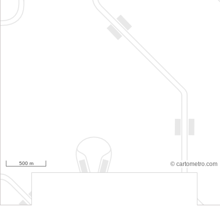
500 m
© cartometro.com
srfsdf