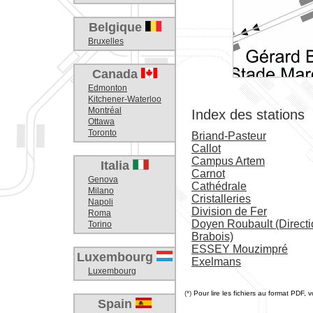
Belgique
Bruxelles
Canada
Edmonton
Kitchener-Waterloo
Montréal
Index des stations
Ottawa
Toronto
Briand-Pasteur
Callot
Campus Artem
Italia
Carnot
Genova
Cathédrale
Milano
Cristalleries
Napoli
Division de Fer
Roma
Doyen Roubault (Direct
Torino
Brabois)
ESSEY Mouzimpré
Luxembourg
Exelmans
Luxembourg
(*)
Pour lire les fichiers au format PDF, 
Spain