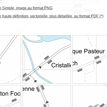
:
e Simple, image au format PNG
 haute définition, vectorielle, plus détaillée, au format PDF (*)