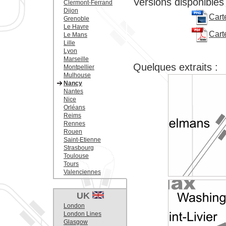
Versions disponibles 
Clermont-Ferrand
Dijon
Cart
Grenoble
Le Havre
Carte
Le Mans
Lille
Lyon
Marseille
Quelques extraits :
Montpellier
Mulhouse
Nancy
Nantes
Nice
Orléans
Reims
Rennes
Rouen
Saint-Etienne
Strasbourg
Toulouse
Tours
Valenciennes
UK
London
London Lines
Glasgow