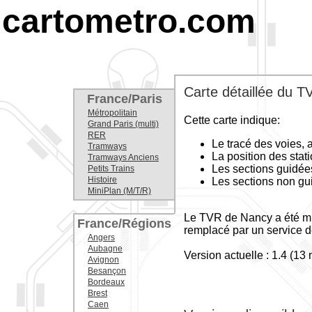
cartometro.com
Carte détaillée du 
France/Paris
Métropolitain
Cette carte indique:
Grand Paris (multi)
RER
Le tracé des voies, 
Tramways
La position des stati
Tramways Anciens
Les sections guidée
Petits Trains
Histoire
Les sections non gu
MiniPlan (M/T/R)
Le TVR de Nancy a été mis
France/Régions
remplacé par un service de
Angers
Aubagne
Version actuelle : 1.4 (13
Avignon
Besançon
Bordeaux
Brest
Caen