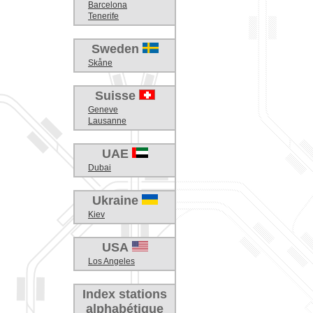
Barcelona
Tenerife
Sweden
Skåne
Suisse
Geneve
Lausanne
UAE
Dubai
Ukraine
Kiev
USA
Los Angeles
Index stations
alphabétique