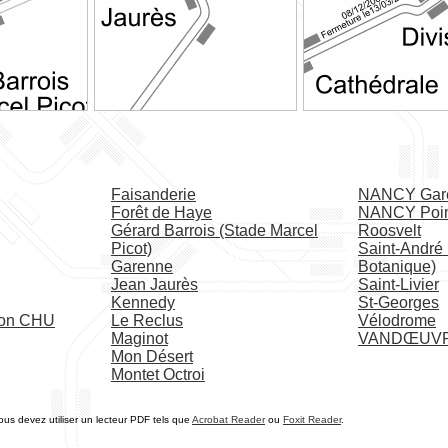
Faisanderie
NANCY Gar
Forêt de Haye
NANCY Point
Gérard Barrois (Stade Marcel
Roosvelt
Picot)
Saint-André 
Garenne
Botanique)
Jean Jaurès
Saint-Livier
Kennedy
St-Georges
ion CHU
Le Reclus
Vélodrome
Maginot
VANDŒUVRE
Mon Désert
Montet Octroi
vous devez utiliser un lecteur PDF tels que
Acrobat Reader
ou
Foxit Reader
.