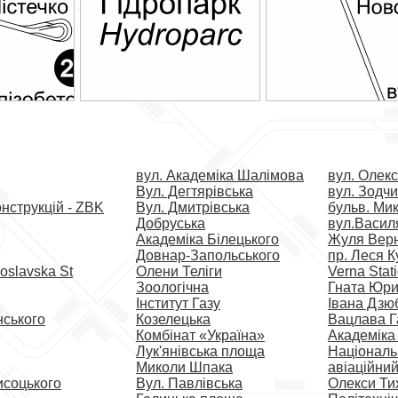
вул. Академіка Шалімова
вул. Олек
Вул. Дегтярівська
вул. Зодч
нструкцій - ZBK
Вул. Дмитрівська
бульв. Ми
Добруська
вул.Васил
Академіка Білецького
Жуля Вер
Довнар-Запольського
пр. Леся К
oslavska St
Олени Теліги
Verna Stat
Зоологічна
Гната Юр
Інститут Газу
Івана Дзю
нського
Козелецька
Вацлава Г
Комбінат «Україна»
Академіка
Лук'янівська площа
Національ
Миколи Шпака
авіаційний
исоцького
Вул. Павлівська
Олекси Ти