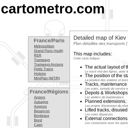
cartometro.com
Detailed map of Kiev
France/Paris
Plan détaillée des transports
Métropolitain
Grand Paris (multi)
This map includes:
RER
Cette carte indique:
Tramways
Tramways Anciens
The actual layout of 
Petits Trains
Le tracé réel des lignes, avec l
Histoire
The position of the st
MiniPlan (M/T/R)
La position des stations et leur
Tracks, maintenance 
Les voies, tunnels de service e
France/Régions
Depots & Workshops 
Angers
Les ateliers de maintenance
Planned extensions.
Aubagne
Les projets d'extension du rés
Avignon
Lifted tracks, disuse
Besançon
Les voies disparues.
Bordeaux
External connections
Brest
Les connexions avec les autre
Caen