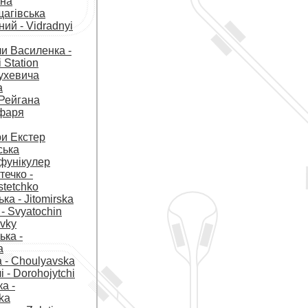
чна
щагівська
ний - Vidradnyi
ли Василенка -
 Station
ухевича
а
Рейгана
фаря
и Екстер
ська
 фунікулер
течко -
tetchko
а - Jitomirska
- Svyatochin
yvky
ька -
a
 - Choulyavska
 - Dorohojytchi
ка -
ka