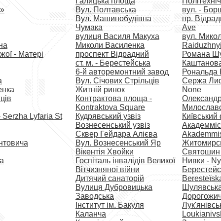
Галицька площа
Політехні
а»
Вул. Полтавська
вул. - Бор
Вул. Машинобудівна
пр. Відрад
Чумака
Ave
вулиця Василя Макуха
вул. Мико
на
Миколи Василенка
Raiduzhnyi
жої - Матері
проспект Відрадний
Романа Ш
ст. м. - Берестейська
Каштанов
6-й авторемонтний завод
Рональда 
а
Вул. Січових Стрільців
Сержа Ли
енка
Житній ринок
None
ців
Контрактова площа -
Олександр
Kontraktova Square
Милослав
Serzha Lyfaria St
Кудрявський узвіз
Київський
Вознесенський узвіз
Академміс
Сквер Гейдара Алієва
Akademmis
нтовича
Вул. Вознесенський Яр
Житомирськ
Вікентія Хвойки
Святошин 
а
Госпіталь інвалідів Великої
Нивки - N
Вітчизняної війни
Берестейс
Дитячий санаторій
Beresteïsk
Вулиця Дубровицька
Шулявська
Заводська
Дорогожичі
Інститут ім. Бакуля
Лук'янівсь
Каланча
Loukianivs