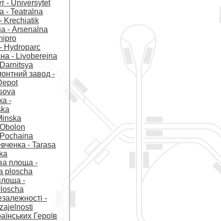
т - Universytet
 - Teatralna
 Krechiatik
а - Arsenalna
nipro
- Hydroparc
а - Livoberejna
Darnitsya
онтний завод -
Depot
isova
ка -
ska
Minska
 Obolon
 Pochaina
вченка - Tarasa
ka
ва площа -
a ploscha
лоща -
ploscha
залежності -
ajelnosti
аїнських Героїв