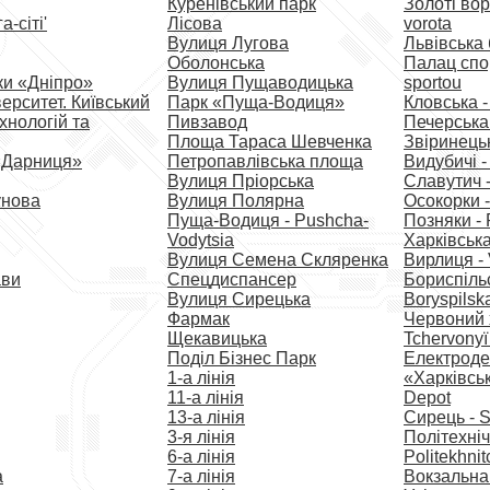
Куренівський парк
Золоті воро
-сіті'
Лісова
vorota
Вулиця Лугова
Львівська
Оболонська
Палац спор
ки «Дніпро»
Вулиця Пущаводицька
sportou
ерситет. Київський
Парк «Пуща-Водиця»
Кловська -
хнологій та
Пивзавод
Печерська 
Площа Тараса Шевченка
Звіринецьк
«Дарниця»
Петропавлівська площа
Видубичі -
Вулиця Пріорська
Славутич -
унова
Вулиця Полярна
Осокорки -
Пуща-Водиця - Pushcha-
Позняки - 
Vodytsia
Харківська
Вулиця Семена Скляренка
Вирлиця - 
ави
Спецдиспансер
Бориспільс
Вулиця Сирецька
Boryspilsk
Фармак
Червоний х
Щекавицька
Tchervonyï 
Поділ Бізнес Парк
Електрод
1-а лінія
«Харківськ
11-а лінія
Depot
13-а лінія
Сирець - S
3-я лінія
Політехніч
6-а лінія
Politekhnit
а
7-а лінія
Вокзальна 