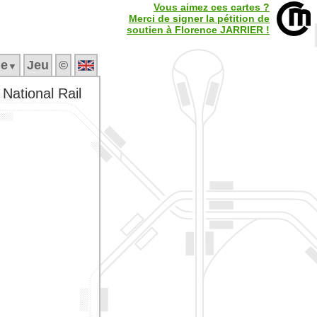
Vous aimez ces cartes ?
Merci de signer la pétition de
soutien à Florence JARRIER !
ne
Jeu
©
▼
National Rail