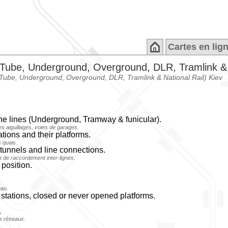
Cartes en lig
 Tube, Underground, Overground, DLR, Tramlink & 
 (Tube, Underground, Overground, DLR, Tramlink & National Rail) Kiev
the lines (Underground, Tramway & funicular).
es aiguillages, voies de garages.
ations and their platforms.
s quais.
tunnels and line connections.
t de raccordement inter-lignes.
position.
eau.
d stations, closed or never opened platforms.
.
s réseaux.