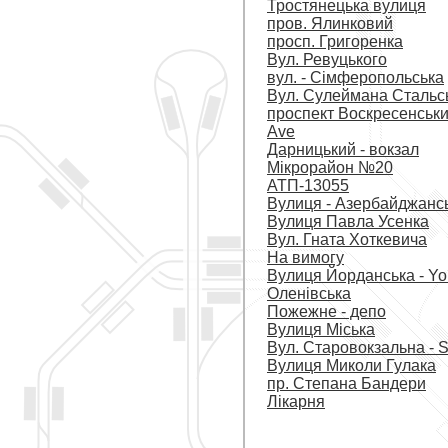
Тростянецька вулиця
пров. Ялинковий
просп. Григоренка
Вул. Ревуцького
вул. - Сімферопольська
Вул. Сулеймана Стальс
проспект Воскресенськи
Ave
Дарницький - вокзал
Мікрорайон №20
АТП-13055
Вулиця - Азербайджанс
Вулиця Павла Усенка
Вул. Гната Хоткевича
На вимогу
Вулиця Йорданська - Yo
Оленівська
Пожежне - депо
Вулиця Міська
Вул. Старовокзальна - S
Вулиця Миколи Гулака
пр. Степана Бандери
Лікарня