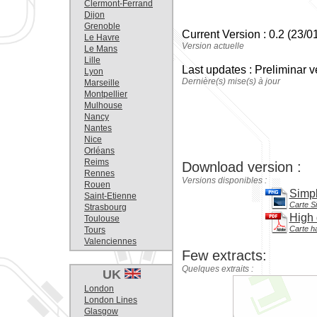
Clermont-Ferrand
Dijon
Grenoble
Current Version : 0.2 (23/0
Le Havre
Version actuelle
Le Mans
Lille
Last updates : Preliminar v
Lyon
Dernière(s) mise(s) à jour
Marseille
Montpellier
Mulhouse
Nancy
Nantes
Nice
Orléans
Reims
Download version :
Rennes
Versions disponibles :
Rouen
Simp
Saint-Etienne
Carte S
Strasbourg
High 
Toulouse
Carte ha
Tours
Valenciennes
Few extracts:
Quelques extraits :
UK
London
London Lines
Glasgow