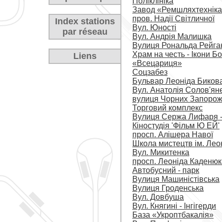
Поліклініка
Завод «Ремшляхтехнік
пров. Надії Світличної
Index stations
Вул. Юності
par réseau
Вул. Андрія Малишка
Вулиця Рональда Рейга
Храм на честь - Ікони Бо
Liens
«Всецариця»
Соцзабез
Бульвар Леоніда Биков
Вул. Анатолія Солов'ян
вулиця Чорних Запорож
Торговий комплекс
Вулиця Сержа Лифаря - 
Кіностудія 'Фільм Ю ЕЙ'
просп. Алішера Навої
Школа мистецтв ім. Лео
Вул. Микитенка
просп. Леоніда Каденюк
Автобусний - парк
Вулиця Машиністівська
Вулиця Гроденська
Вул. Довбуша
Вул. Княгині - Інгігерди
База «Укроптбакалія»