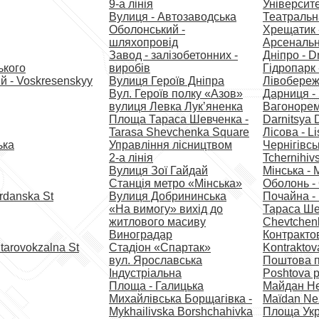
9-а лінія
Університе
Вулиця - Автозаводська
Театральна
Оболонський -
Хрещатик -
шляхопровід
Арсенальн
Завод - залізобетонних -
Дніпро - D
ького
виробів
Гідропарк 
й - Voskresenskyy
Вулиця Героїв Дніпра
Лівобережн
Вул. Героїв полку «Азов»
Дарниця - 
вулиця Левка Лукʼяненка
Вагонорем
Площа Тараса Шевченка -
Darnitsya 
Tarasa Shevchenka Square
Лісова - L
ька
Управління лісництвом
Чернігівсь
2-а лінія
Tchernihiv
Вулиця Зої Гайдай
Мінська - 
Станція метро «Мінська»
Оболонь -
rdanska St
Вулиця Добрининська
Почайна -
«На вимогу» вихід до
Тараса Ше
житлового масиву
Chevtchen
Виноградар
Контракто
tarovokzalna St
Стадіон «Спартак»
Kontraktov
вул. Ярославська
Поштова п
Індустріальна
Poshtova 
Площа - Галицька
Майдан Не
Михайлівська Борщагівка -
Maïdan Nez
Mykhailivska Borshchahivka
Площа Укр