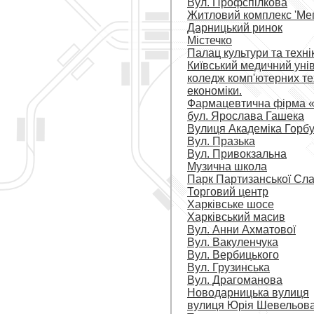
Вул. Профспілкова
Житловий комплекс 'Мега
Дарницький ринок
Містечко
Палац культури та техні
Київський медичний унів
коледж комп'ютерних те
економіки.
Фармацевтична фірма 
бул. Ярослава Гашека
Вулиця Академіка Горб
Вул. Празька
Вул. Привокзальна
Музична школа
Парк Партизанської Сл
Торговий центр
Харківське шосе
Харківський масив
Вул. Анни Ахматової
Вул. Вакуленчука
Вул. Вербицького
Вул. Грузинська
Вул. Драгоманова
Новодарницька вулиця
вулиця Юрія Шевельов