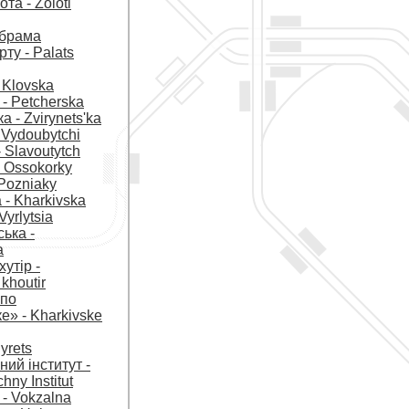
та - Zoloti
 брама
ту - Palats
 Klovska
- Petcherska
а - Zvirynetsʹka
 Vydoubytchi
 Slavoutytch
 Ossokorky
Pozniaky
 - Kharkivska
Vyrlytsia
ька -
a
утір -
khoutir
епо
е» - Kharkivske
yrets
ний інститут -
chny Institut
- Vokzalna