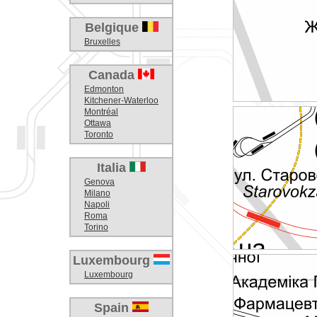
Belgique
Bruxelles
Canada
Edmonton
Kitchener-Waterloo
Montréal
Ottawa
Toronto
Italia
Genova
Milano
Napoli
Roma
Torino
Luxembourg
Luxembourg
Spain