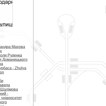
сандра Махова
их
коли Руденка
я Доманицького
на
урбаса - Zhulya
ion
и
би
авела
 Шалімова
ний -
 університет
хого