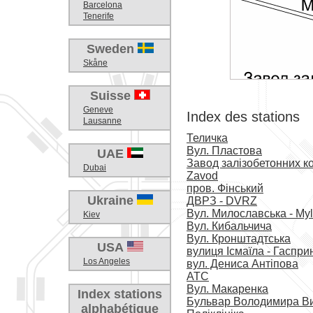
Barcelona
Tenerife
Sweden
Skåne
Suisse
Geneve
Index des stations
Lausanne
Теличка
Вул. Пластова
UAE
Завод залізобетонних ко
Dubai
Zavod
пров. Фінський
Ukraine
ДВРЗ - DVRZ
Вул. Милославська - Myl
Kiev
Вул. Кибальчича
Вул. Кронштадтська
USA
вулиця Ісмаїла - Гаспри
Los Angeles
вул. Дениса Антіпова
АТС
Вул. Макаренка
Index stations
Бульвар Володимира В
alphabétique