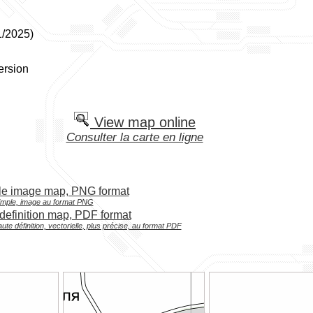
1/2025)
ersion
View map online
Consulter la carte en ligne
le image map, PNG format
imple, image au format PNG
definition map, PDF format
ute définition, vectorielle, plus précise, au format PDF