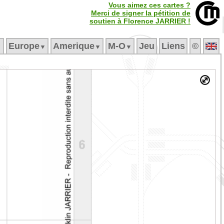
Vous aimez ces cartes ?
Merci de signer la pétition de
soutien à Florence JARRIER !
Europe
Amerique
M‑O
Jeu
Liens
©
▼
▼
▼
▼