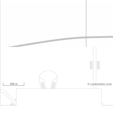
500 m
© cartometro.com
srfsdf