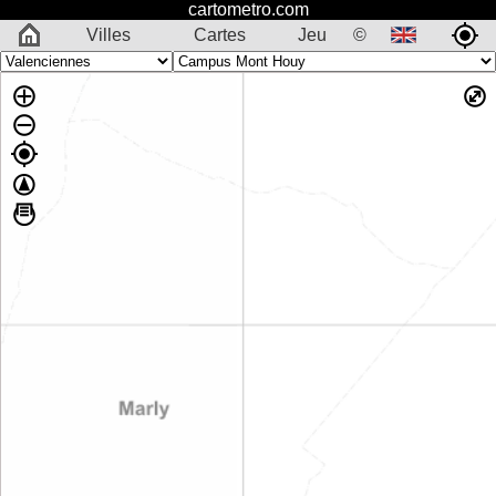
cartometro.com
Villes
Cartes
Jeu
©