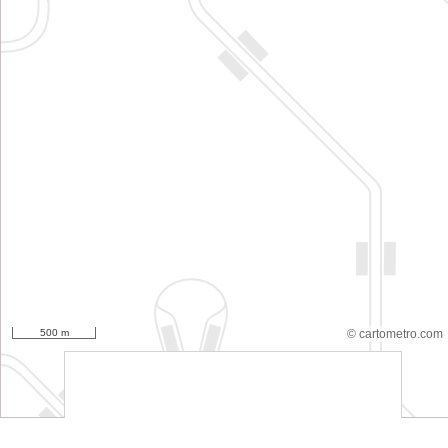
500 m
© cartometro.com
srfsdf