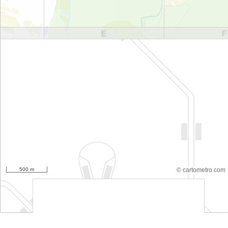
500 m
© cartometro.com
srfsdf