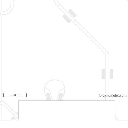
500 m
© cartometro.com
srfsdf