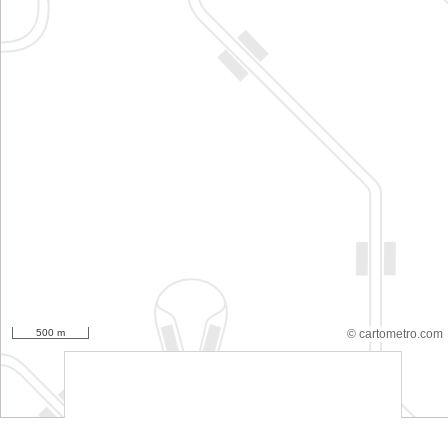
500 m
© cartometro.com
srfsdf