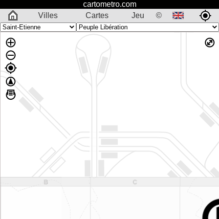
cartometro.com
Villes
Cartes
Jeu
©