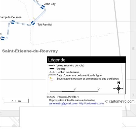
500 m
© cartometro.com
srfsdf