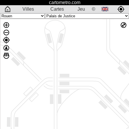
cartometro.com
Villes
Cartes
Jeu
©