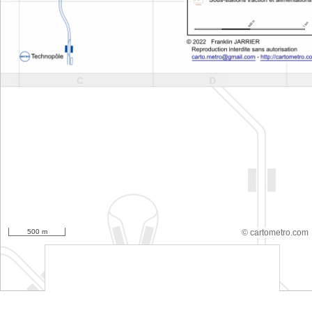
500 m
© cartometro.com
srfsdf