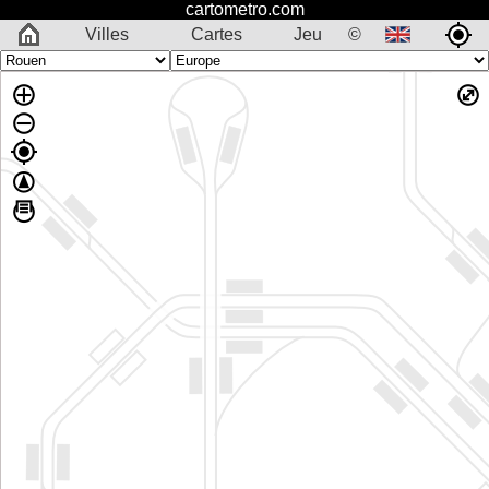
cartometro.com
Villes
Cartes
Jeu
©