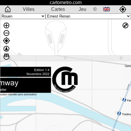
cartometro.com
Villes
Cartes
Jeu
©