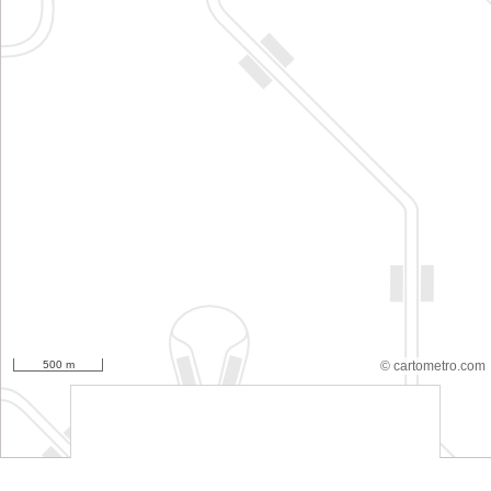
500 m
© cartometro.com
srfsdf