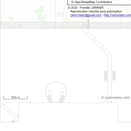
500 m
© cartometro.com
srfsdf