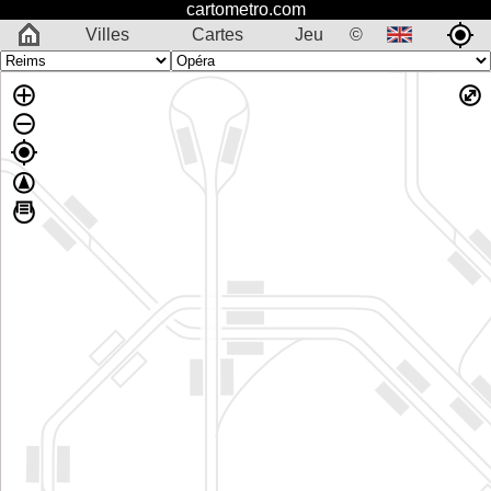
cartometro.com
Villes
Cartes
Jeu
©