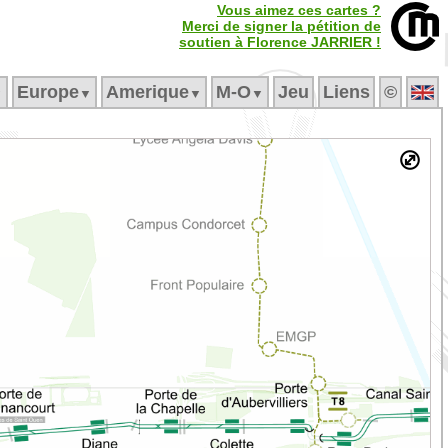
Vous aimez ces cartes ?
Merci de signer la pétition de
soutien à Florence JARRIER !
Europe
Amerique
M‑O
Jeu
Liens
©
▼
▼
▼
▼