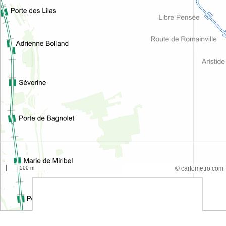
500 m
© cartometro.com
srfsdf