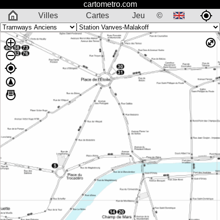
cartometro.com
Villes
Cartes
Jeu
©