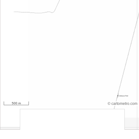
500 m
© cartometro.com
srfsdf