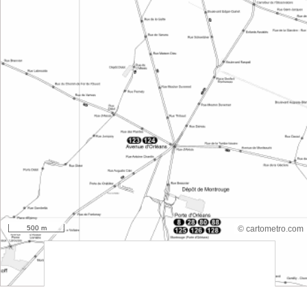
500 m
© cartometro.com
srfsdf