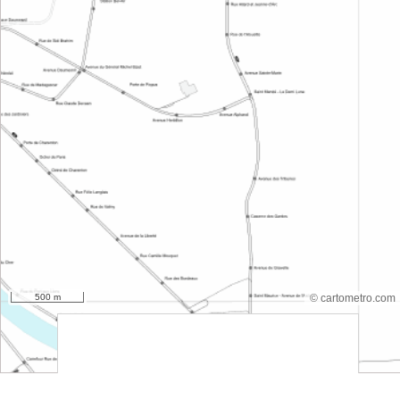
500 m
© cartometro.com
srfsdf