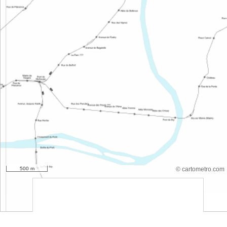
500 m
© cartometro.com
srfsdf