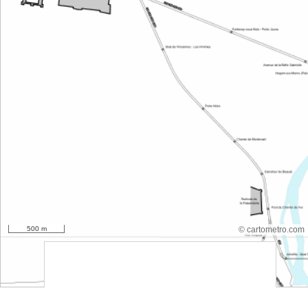
500 m
© cartometro.com
srfsdf