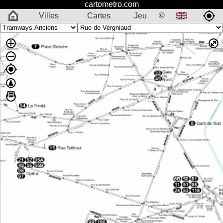
cartometro.com
Villes
Cartes
Jeu
©