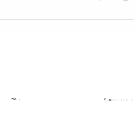
500 m
© cartometro.com
srfsdf