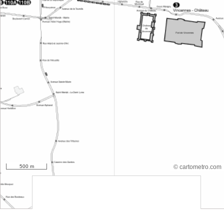
500 m
© cartometro.com
srfsdf