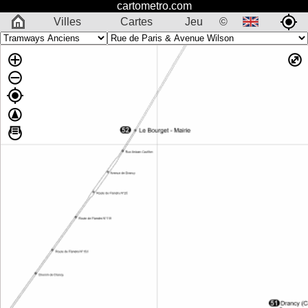
cartometro.com
Villes
Cartes
Jeu
©