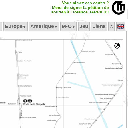
Vous aimez ces cartes ?
Merci de signer la pétition de
soutien à Florence JARRIER !
Europe
Amerique
M‑O
Jeu
Liens
©
▼
▼
▼
▼