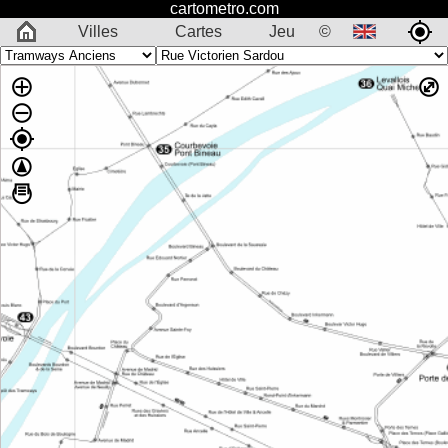
cartometro.com
Villes
Cartes
Jeu
©