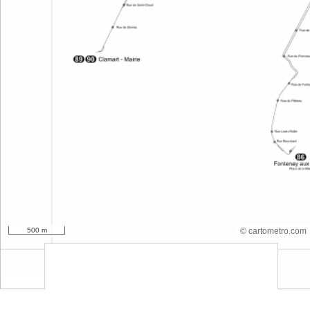
500 m
© cartometro.com
srfsdf