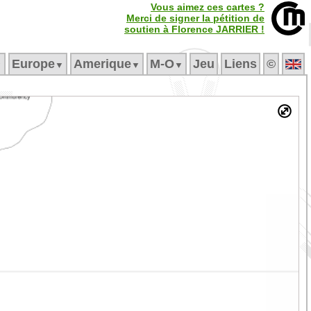
Vous aimez ces cartes ?
Merci de signer la pétition de
soutien à Florence JARRIER !
Europe
Amerique
M‑O
Jeu
Liens
©
▼
▼
▼
▼