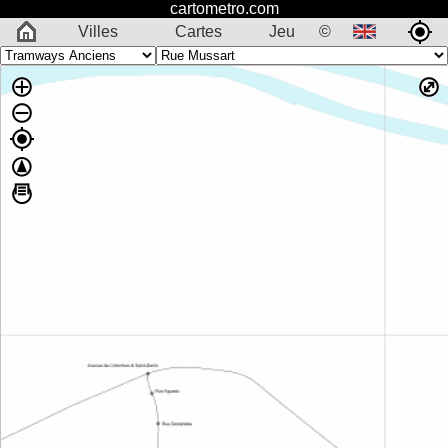
cartometro.com
Villes
Cartes
Jeu
©