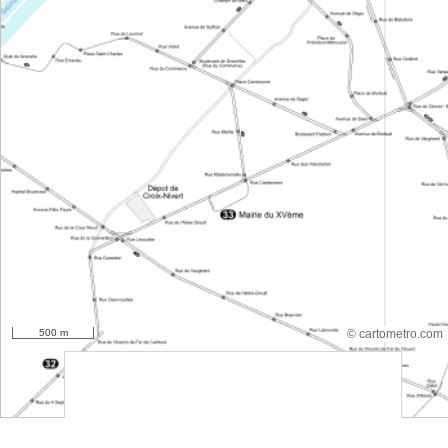
500 m
© cartometro.com
srfsdf