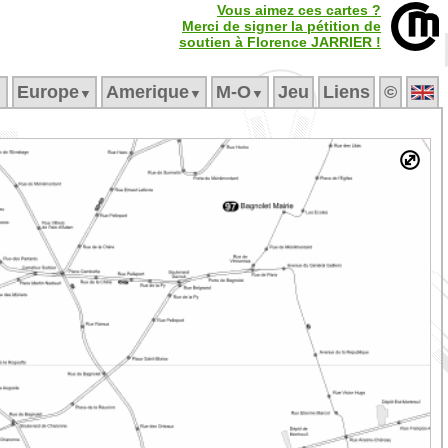
Vous aimez ces cartes ?
Merci de signer la pétition de
soutien à Florence JARRIER !
Europe
Amerique
M‑O
Jeu
Liens
©
▼
▼
▼
▼