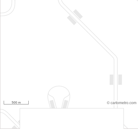
500 m
© cartometro.com
srfsdf