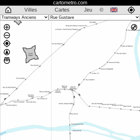
cartometro.com
Villes
Cartes
Jeu
©