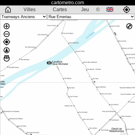
cartometro.com
Villes
Cartes
Jeu
©