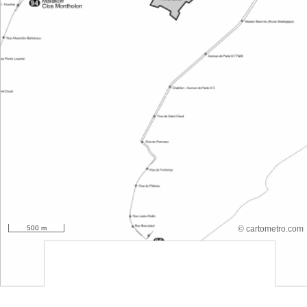
500 m
© cartometro.com
srfsdf