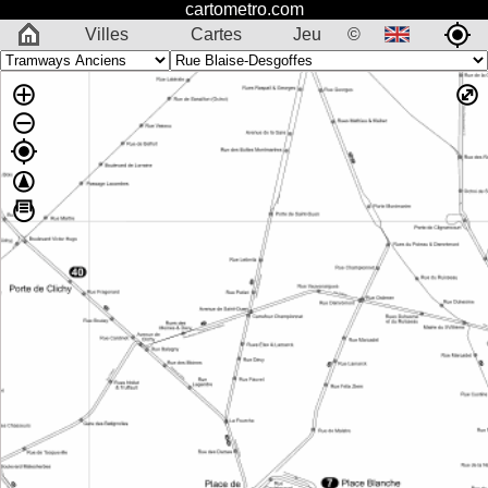
cartometro.com
Villes
Cartes
Jeu
©