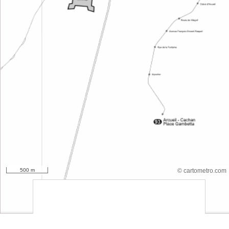
500 m
© cartometro.com
srfsdf