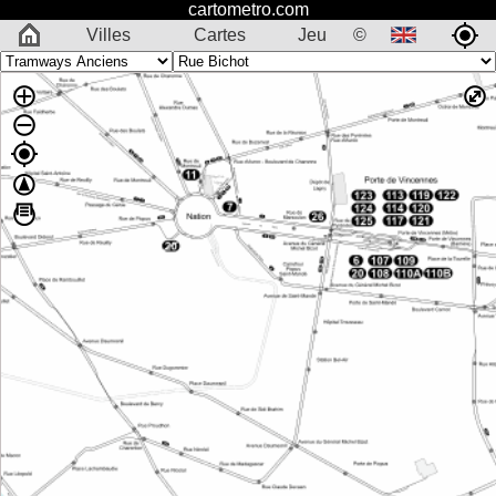
cartometro.com
Villes
Cartes
Jeu
©