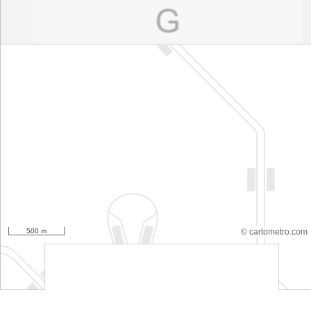
500 m
© cartometro.com
srfsdf