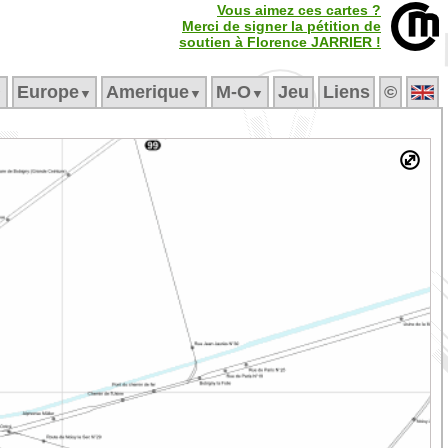
Vous aimez ces cartes ?
Merci de signer la pétition de
soutien à Florence JARRIER !
Europe
Amerique
M‑O
Jeu
Liens
©
▼
▼
▼
▼