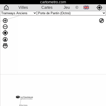
cartometro.com
Villes
Cartes
Jeu
©