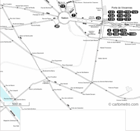
500 m
© cartometro.com
srfsdf