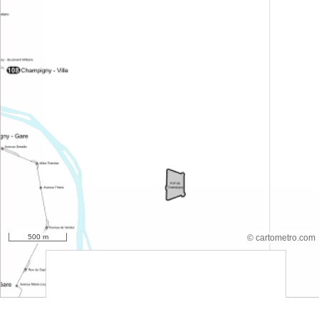
500 m
© cartometro.com
srfsdf