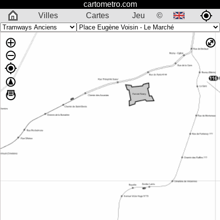
cartometro.com
Villes
Cartes
Jeu
©