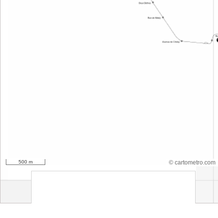
500 m
© cartometro.com
srfsdf