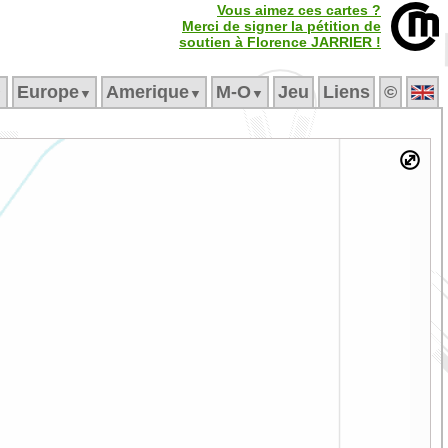
Vous aimez ces cartes ?
Merci de signer la pétition de
soutien à Florence JARRIER !
Europe
Amerique
M‑O
Jeu
Liens
©
▼
▼
▼
▼