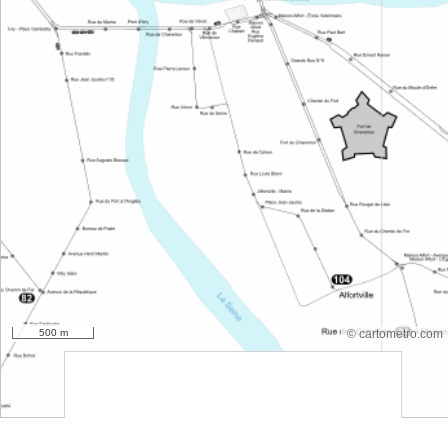
500 m
© cartometro.com
srfsdf