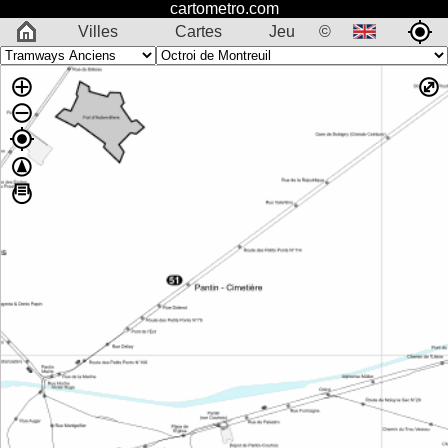
cartometro.com
Villes
Cartes
Jeu
©