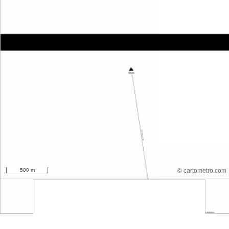
500 m
© cartometro.com
srfsdf