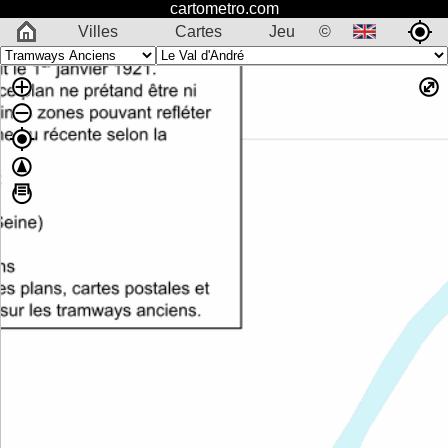
cartometro.com
Villes
Cartes
Jeu
©