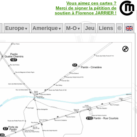
Vous aimez ces cartes ?
Merci de signer la pétition de
soutien à Florence JARRIER !
Europe
Amerique
M‑O
Jeu
Liens
©
▼
▼
▼
▼