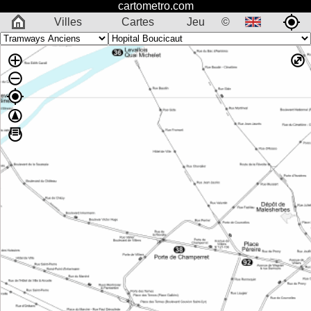
cartometro.com
Villes
Cartes
Jeu
©