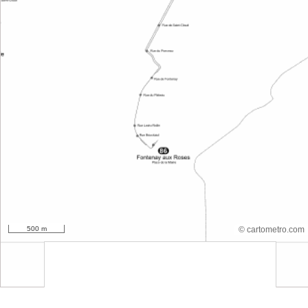
500 m
© cartometro.com
srfsdf