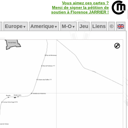
Vous aimez ces cartes ?
Merci de signer la pétition de
soutien à Florence JARRIER !
Europe
Amerique
M‑O
Jeu
Liens
©
▼
▼
▼
▼