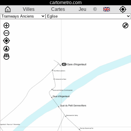
cartometro.com
Villes
Cartes
Jeu
©