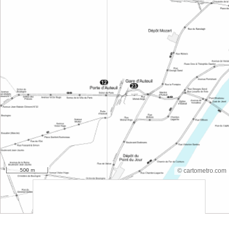
500 m
© cartometro.com
srfsdf