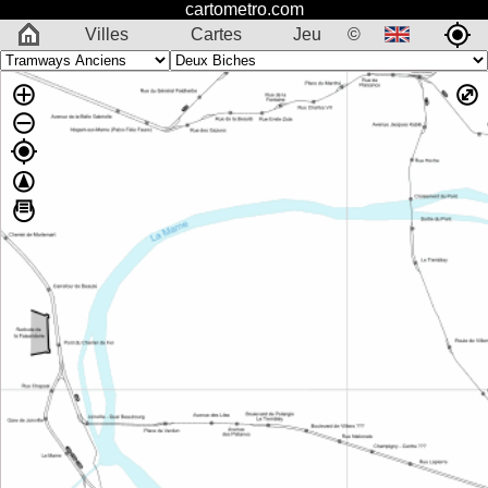
cartometro.com
Villes
Cartes
Jeu
©