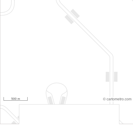
500 m
© cartometro.com
srfsdf